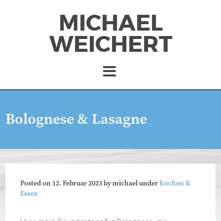
MICHAEL
WEICHERT
Bolognese & Lasagne
Posted on
12. Februar 2023
by
michael
under
Kochen &
Essen