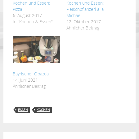
Kochen und Essen:
Kochen und Essen:
Pizza
Fleischpflanzerl à la
6. August 2017
Michael
In "Kochen & Essen"
12. Oktober 2017
Ähnlicher Beitrag
Bayrischer Obazda
14. Juni 2021
Ähnlicher Beitrag
ESSEN
KOCHEN